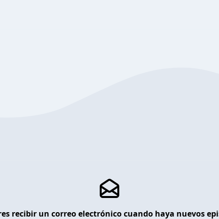
es recibir un correo electrónico cuando haya nuevos ep