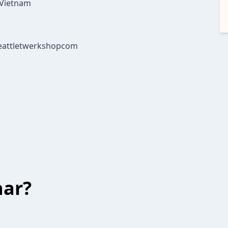
 Vietnam
seattletwerkshopcom
har?