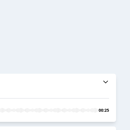
00:25