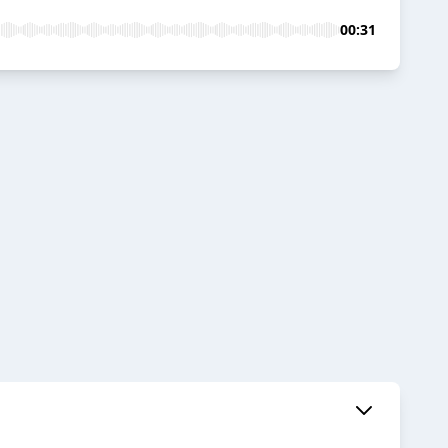
00:31