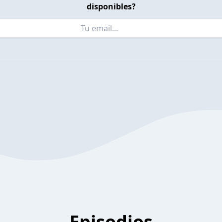
disponibles?
Episodios