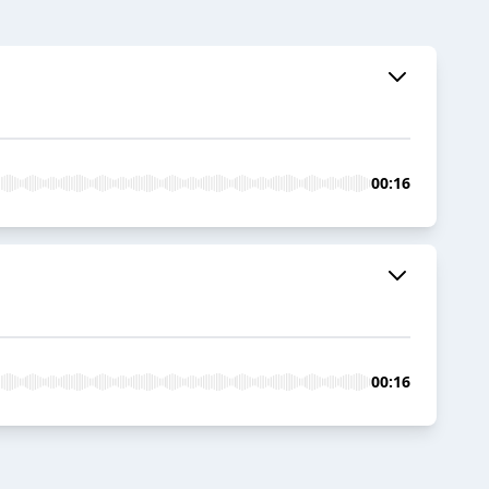
00:16
00:16