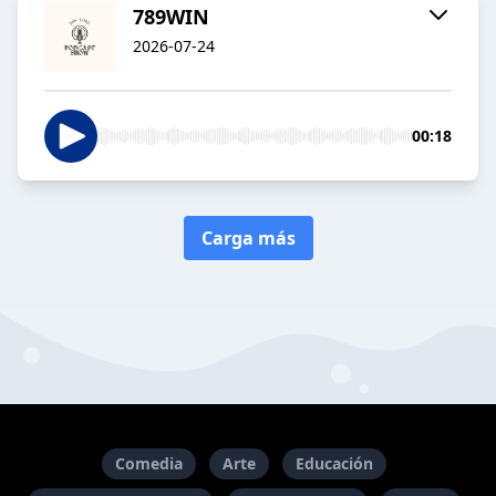
789WIN
2026-07-24
00:18
Carga más
Comedia
Arte
Educación