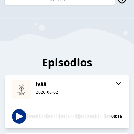
Episodios
lv88
2026-08-02
00:16