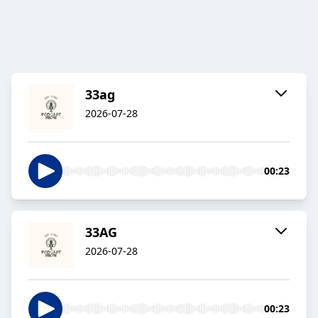
33ag
2026-07-28
00:23
33AG
2026-07-28
00:23