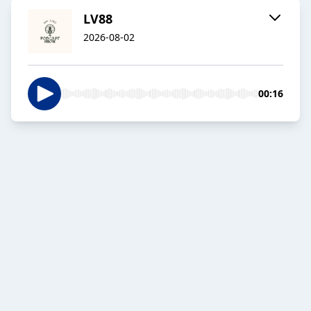
LV88
2026-08-02
00:16