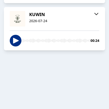
KUWIN
2026-07-24
00:24