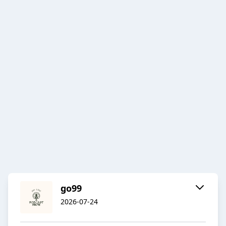
go99
2026-07-24