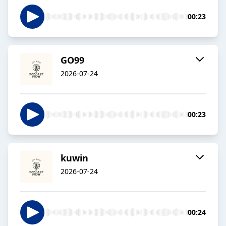
00:23
GO99
2026-07-24
00:23
kuwin
2026-07-24
00:24