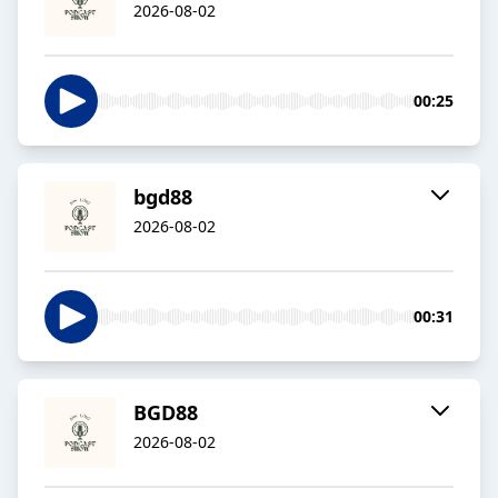
2026-08-02
00:25
bgd88
2026-08-02
00:31
BGD88
2026-08-02