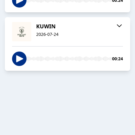
00:24
KUWIN
2026-07-24
00:24