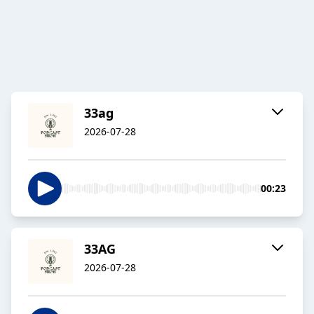
33ag
2026-07-28
00:23
33AG
2026-07-28