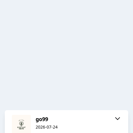
go99
2026-07-24