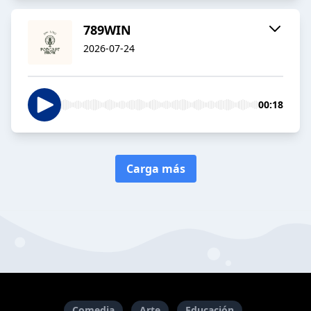
789WIN
2026-07-24
00:18
Carga más
Comedia
Arte
Educación