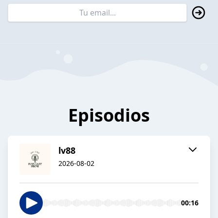
Episodios
lv88
2026-08-02
00:16