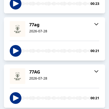
00:23
77ag
2026-07-28
00:21
77AG
2026-07-28
00:21