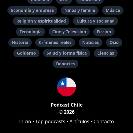
Economía y empresa
Niños y familia
Música
Religión y espiritualidad
Cultura y sociedad
Tecnología
Cine y Televisión
Ficción
Historia
Crímenes reales
Noticias
Ocio
Gobierno
Salud y forma física
Ciencias
Deportes
Podcast Chile
© 2026
Inicio
•
Top podcasts
•
Artículos
•
Contacto