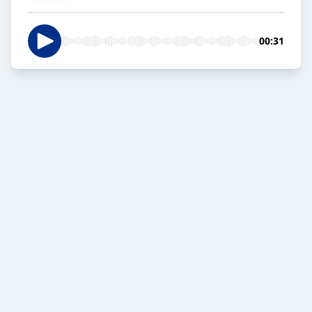
00:31