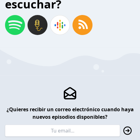
escuchar?
¿Quieres recibir un correo electrónico cuando haya
nuevos episodios disponibles?