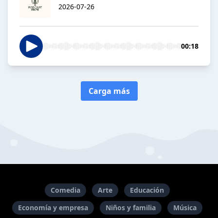
2026-07-26
00:18
Carga más
Comedia
Arte
Educación
Economía y empresa
Niños y familia
Música