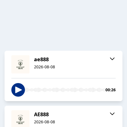
ae888
2026-08-08
00:26
AE888
2026-08-08