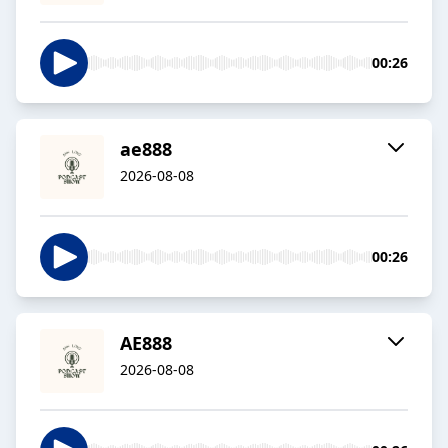
00:26
ae888
2026-08-08
00:26
AE888
2026-08-08