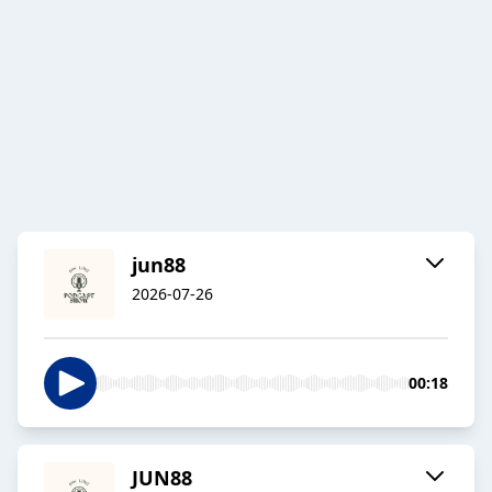
jun88
2026-07-26
00:18
JUN88