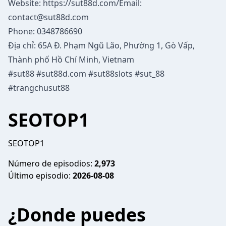
Website:
https://sut88d.com/
Email:
contact@sut88d.com
Phone: 0348786690
Địa chỉ: 65A Đ. Phạm Ngũ Lão, Phường 1, Gò Vấp,
Thành phố Hồ Chí Minh, Vietnam
#sut88 #sut88d.com #sut88slots #sut_88
#trangchusut88
SEOTOP1
SEOTOP1
Número de episodios:
2,973
Último episodio:
2026-08-08
¿Donde puedes