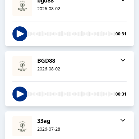
bgd88
2026-08-02
00:31
BGD88
2026-08-02
00:31
33ag
2026-07-28