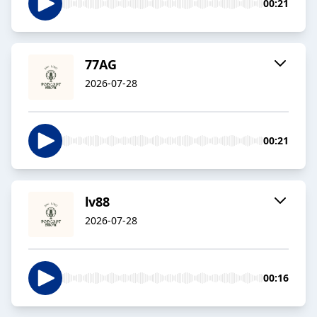
00:21
77AG
2026-07-28
00:21
lv88
2026-07-28
00:16