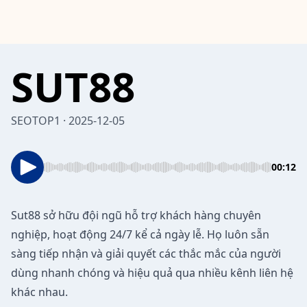
SUT88
SEOTOP1 · 2025-12-05
00:12
Sut88
sở hữu đội ngũ hỗ trợ khách hàng chuyên
nghiệp, hoạt động 24/7 kể cả ngày lễ. Họ luôn sẵn
sàng tiếp nhận và giải quyết các thắc mắc của người
dùng nhanh chóng và hiệu quả qua nhiều kênh liên hệ
khác nhau.