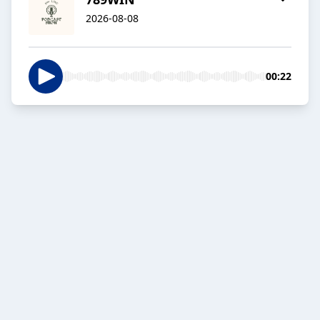
2026-08-08
00:22