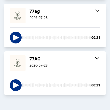
77ag
2026-07-28
00:21
77AG
2026-07-28
00:21