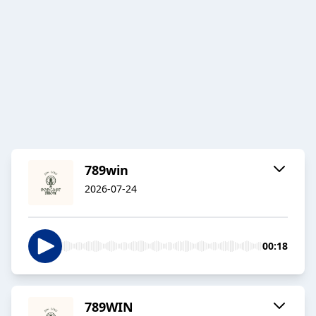
789win
2026-07-24
00:18
789WIN