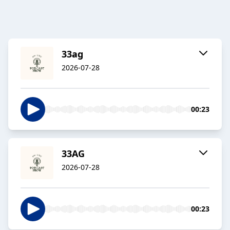
33ag
2026-07-28
00:23
33AG
2026-07-28
00:23