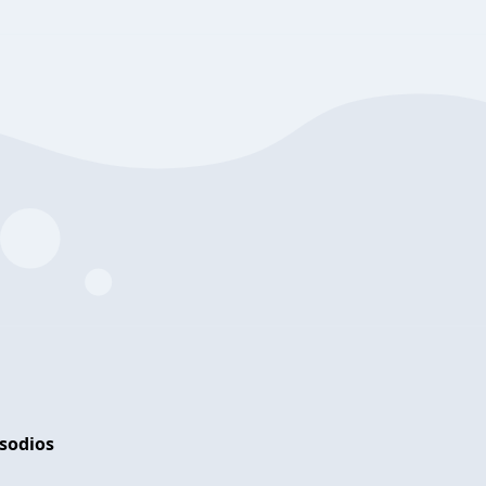
isodios