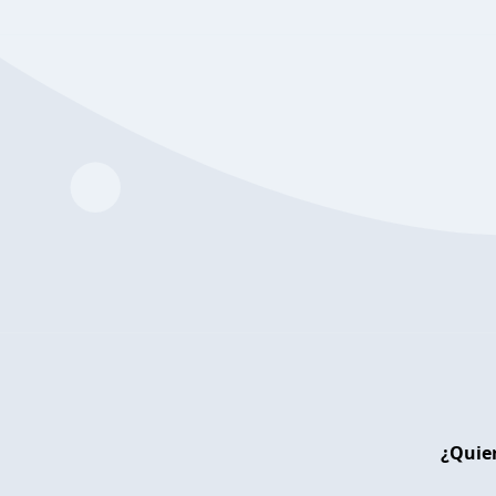
¿Quier