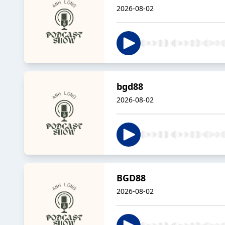
2026-08-02
bgd88
2026-08-02
BGD88
2026-08-02