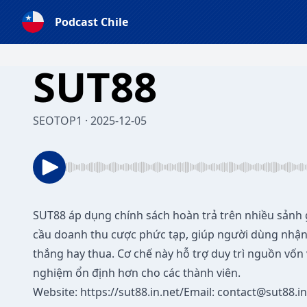
Podcast Chile
SUT88
SEOTOP1 · 2025-12-05
SUT88
áp dụng chính sách hoàn trả trên nhiều sảnh 
cầu doanh thu cược phức tạp, giúp người dùng nhận
thắng hay thua. Cơ chế này hỗ trợ duy trì nguồn vốn
nghiệm ổn định hơn cho các thành viên.
Website:
https://sut88.in.net/
Email:
contact@sut88.in