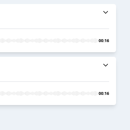
00:16
00:16