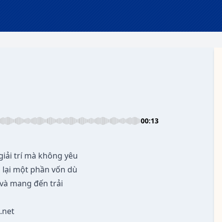
00:13
giải trí mà không yêu
 lại một phần vốn dù
 và mang đến trải
.net