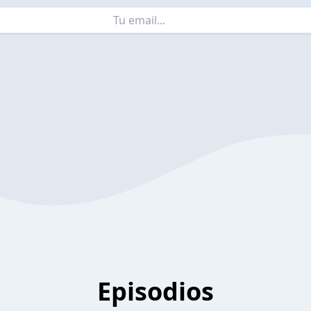
Episodios