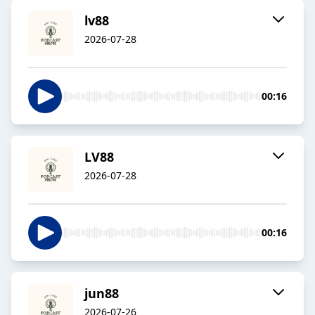
lv88
2026-07-28
00:16
LV88
2026-07-28
00:16
jun88
2026-07-26