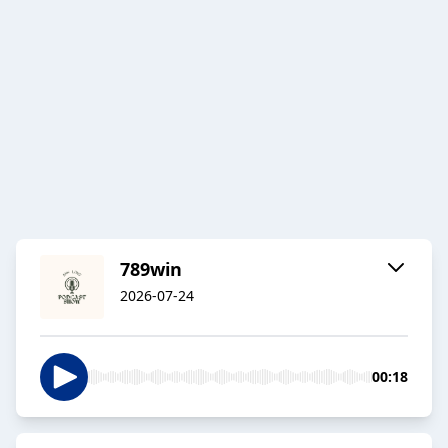
789win
2026-07-24
00:18