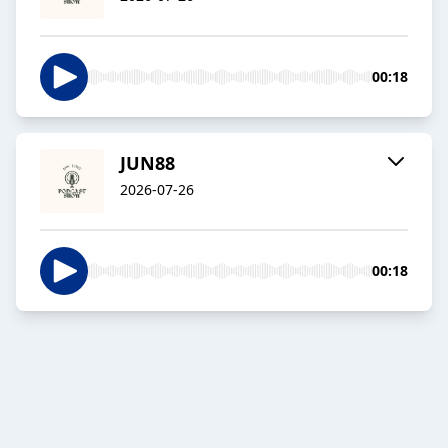
00:18
JUN88
2026-07-26
00:18