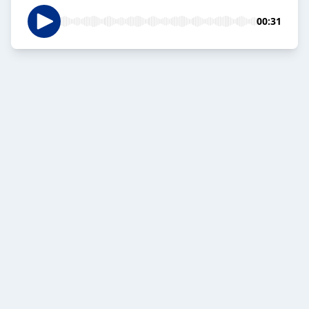
00:31