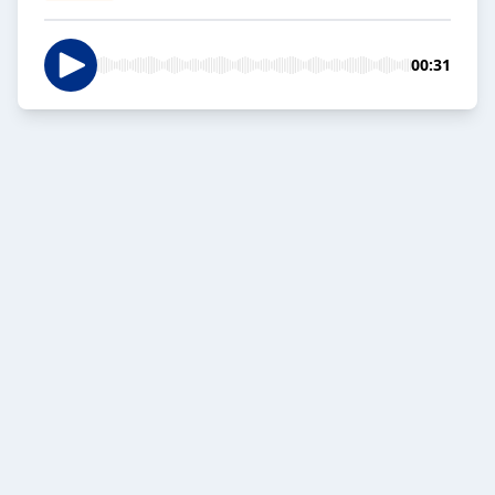
00:31