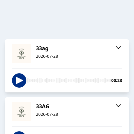
33ag
2026-07-28
00:23
33AG
2026-07-28