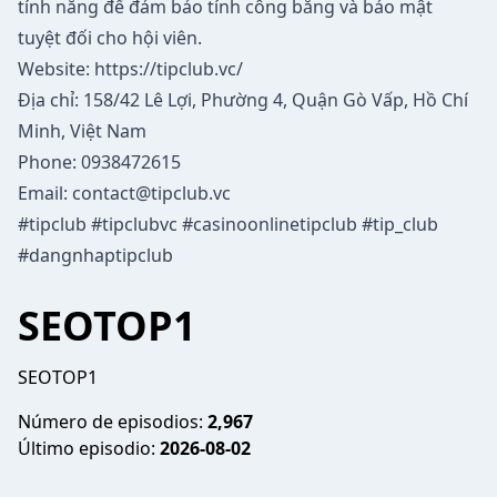
tính năng để đảm bảo tính công bằng và bảo mật
tuyệt đối cho hội viên.
Website:
⁠https://tipclub.vc/⁠
Địa chỉ: 158/42 Lê Lợi, Phường 4, Quận Gò Vấp, Hồ Chí
Minh, Việt Nam
Phone: 0938472615
Email:
contact@tipclub.vc
#tipclub #tipclubvc #casinoonlinetipclub #tip_club
#dangnhaptipclub
SEOTOP1
SEOTOP1
Número de episodios:
2,967
Último episodio:
2026-08-02