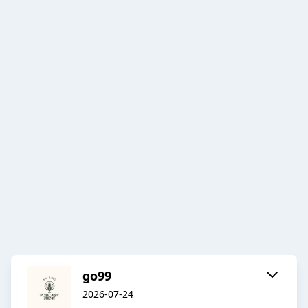
go99
2026-07-24