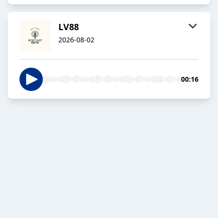
LV88
2026-08-02
00:16