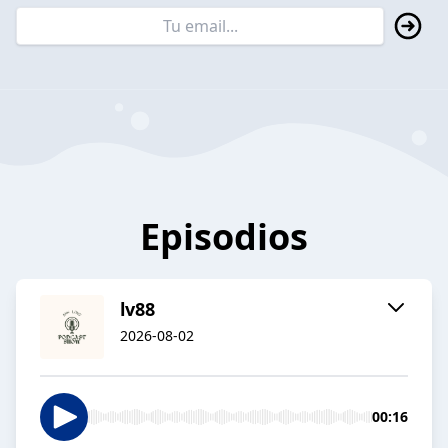
Episodios
lv88
2026-08-02
00:16