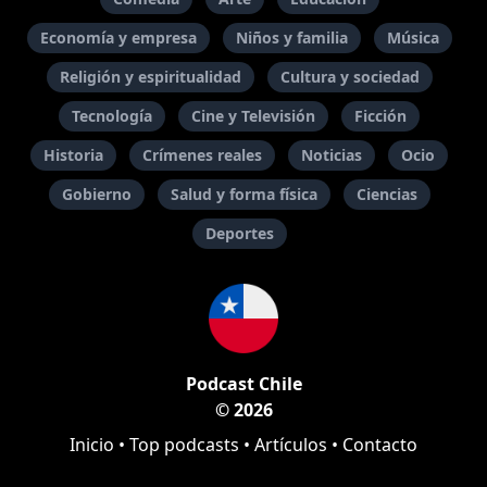
Economía y empresa
Niños y familia
Música
Religión y espiritualidad
Cultura y sociedad
Tecnología
Cine y Televisión
Ficción
Historia
Crímenes reales
Noticias
Ocio
Gobierno
Salud y forma física
Ciencias
Deportes
Podcast Chile
© 2026
Inicio
•
Top podcasts
•
Artículos
•
Contacto