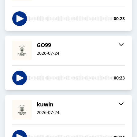
00:23
GO99
2026-07-24
00:23
kuwin
2026-07-24