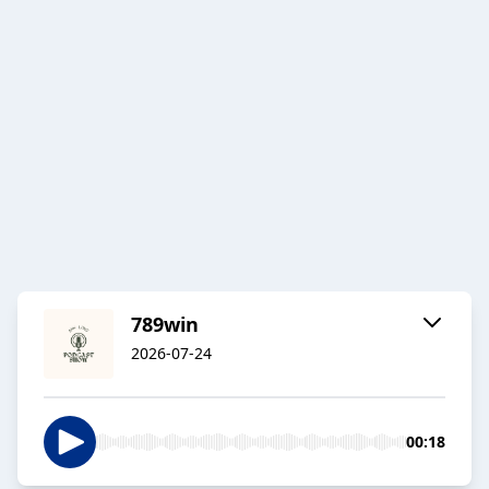
789win
2026-07-24
00:18