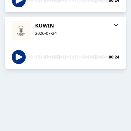
00:24
KUWIN
2026-07-24
00:24