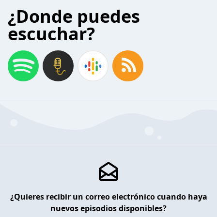
¿Donde puedes
escuchar?
¿Quieres recibir un correo electrónico cuando haya
nuevos episodios disponibles?