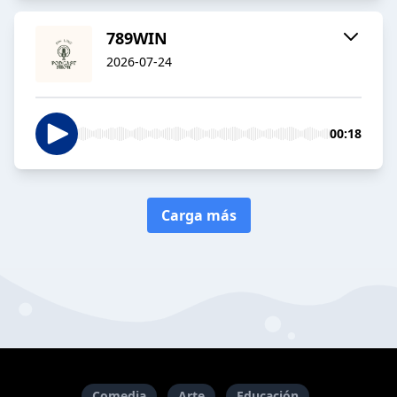
789WIN
2026-07-24
00:18
Carga más
Comedia
Arte
Educación