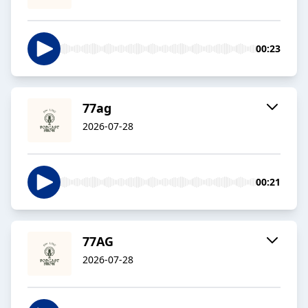
00:23
77ag
2026-07-28
00:21
77AG
2026-07-28