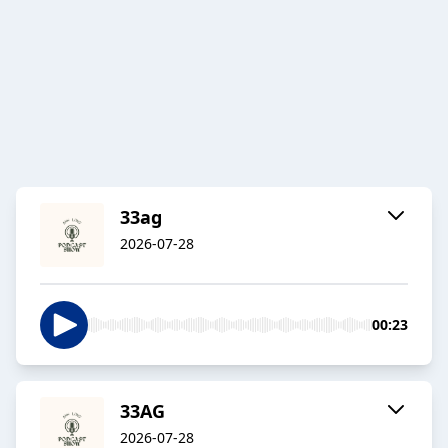
33ag
2026-07-28
00:23
33AG
2026-07-28