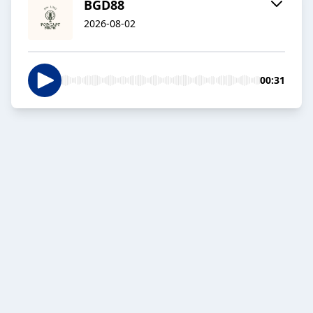
BGD88
2026-08-02
00:31