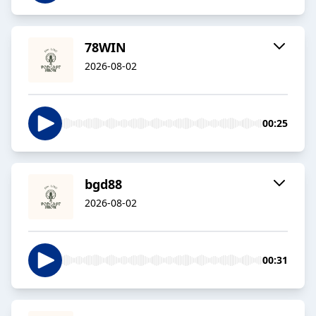
78WIN
2026-08-02
00:25
bgd88
2026-08-02
00:31