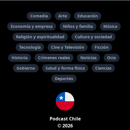
Comedia
Arte
Educación
Economía y empresa
Niños y familia
Música
Religión y espiritualidad
Cultura y sociedad
Tecnología
Cine y Televisión
Ficción
Historia
Crímenes reales
Noticias
Ocio
Gobierno
Salud y forma física
Ciencias
Deportes
Podcast Chile
© 2026