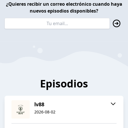
¿Quieres recibir un correo electrónico cuando haya
nuevos episodios disponibles?
Episodios
lv88
2026-08-02