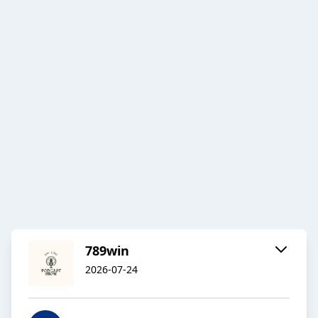
789win
2026-07-24