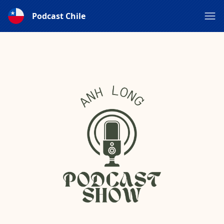
Podcast Chile