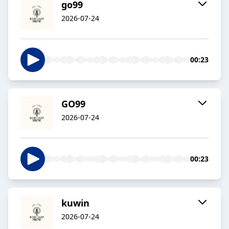
go99
2026-07-24
00:23
GO99
2026-07-24
00:23
kuwin
2026-07-24