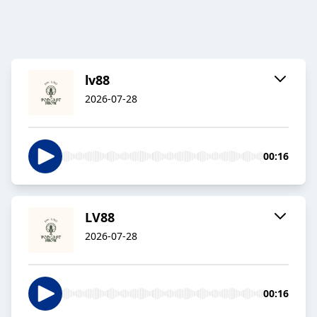
lv88
2026-07-28
00:16
LV88
2026-07-28
00:16