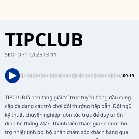
TIPCLUB
SEOTOP1 · 2026-03-11
00:19
TIPCLUB
là nền tảng giải trí trực tuyến hàng đầu cung
cấp đa dạng các trò chơi đổi thưởng hấp dẫn. Đội ngũ
kỹ thuật chuyên nghiệp luôn túc trực để duy trì ổn
định hệ thống 24/7. Thành viên tham gia sẽ được hỗ
trợ nhiệt tình bởi bộ phận chăm sóc khách hàng qua