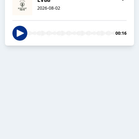
2026-08-02
00:16