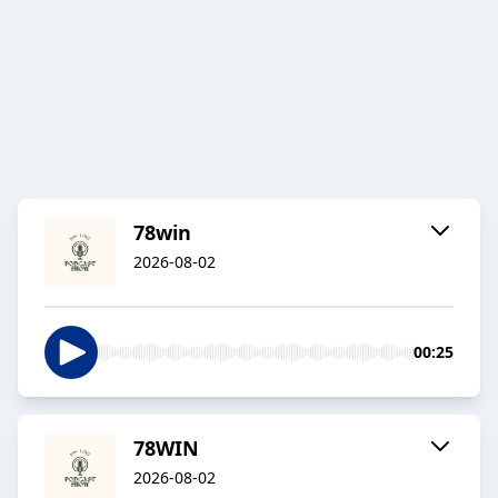
78win
2026-08-02
00:25
78WIN
2026-08-02