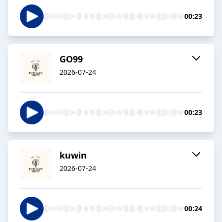
00:23
GO99
2026-07-24
00:23
kuwin
2026-07-24
00:24