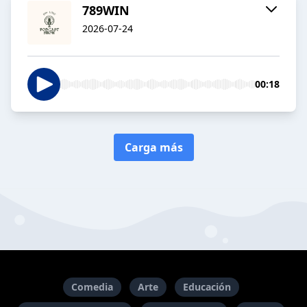
789WIN
2026-07-24
00:18
Carga más
Comedia
Arte
Educación