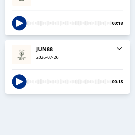
00:18
JUN88
2026-07-26
00:18