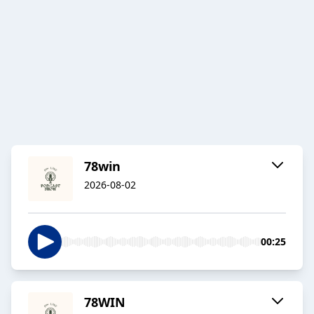
78win
2026-08-02
00:25
78WIN