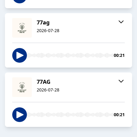
77ag
2026-07-28
00:21
77AG
2026-07-28
00:21