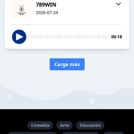
789WIN
2026-07-24
00:18
Carga más
Comedia
Arte
Educación