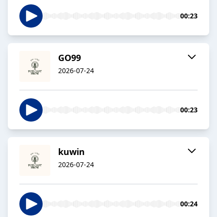
00:23
GO99
2026-07-24
00:23
kuwin
2026-07-24
00:24