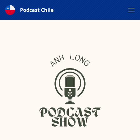
Podcast Chile