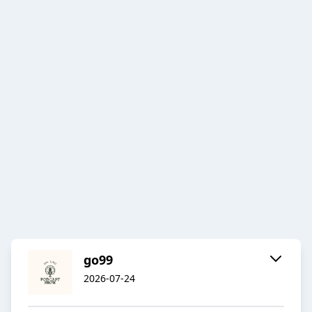
go99
2026-07-24