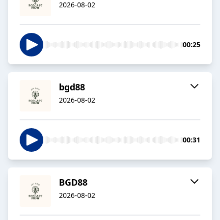
2026-08-02
00:25
bgd88
2026-08-02
00:31
BGD88
2026-08-02