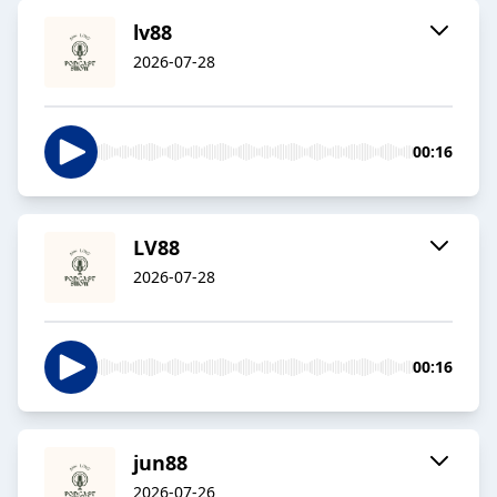
lv88
2026-07-28
00:16
LV88
2026-07-28
00:16
jun88
2026-07-26