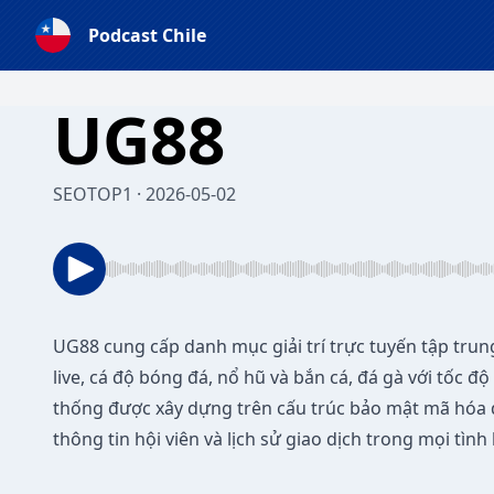
Podcast Chile
UG88
SEOTOP1 · 2026-05-02
UG88
cung cấp danh mục giải trí trực tuyến tập trun
live, cá độ bóng đá, nổ hũ và bắn cá, đá gà với tốc độ
thống được xây dựng trên cấu trúc bảo mật mã hóa đ
thông tin hội viên và lịch sử giao dịch trong mọi tìn