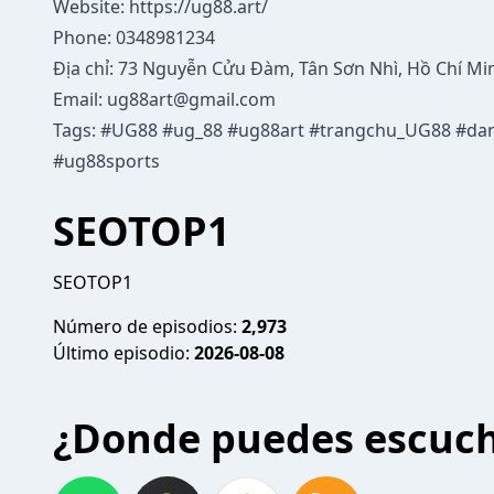
Website:
https://ug88.art/
Phone: 0348981234
Địa chỉ: 73 Nguyễn Cửu Đàm, Tân Sơn Nhì, Hồ Chí Mi
Email:
ug88art@gmail.com
Tags: #UG88 #ug_88 #ug88art #trangchu_UG88 #d
#ug88sports
SEOTOP1
SEOTOP1
Número de episodios:
2,973
Último episodio:
2026-08-08
¿Donde puedes escuc