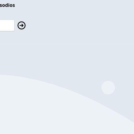
isodios