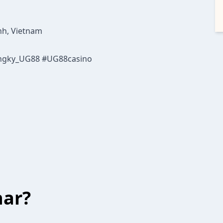
nh, Vietnam
angky_UG88 #UG88casino
har?