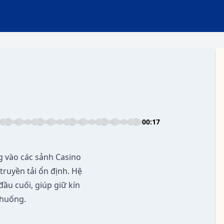
00:17
g vào các sảnh Casino
 truyền tải ổn định. Hệ
ầu cuối, giúp giữ kín
h huống.