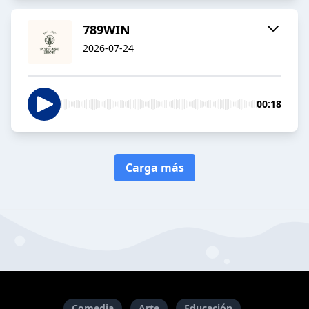
789WIN
2026-07-24
00:18
Carga más
Comedia
Arte
Educación