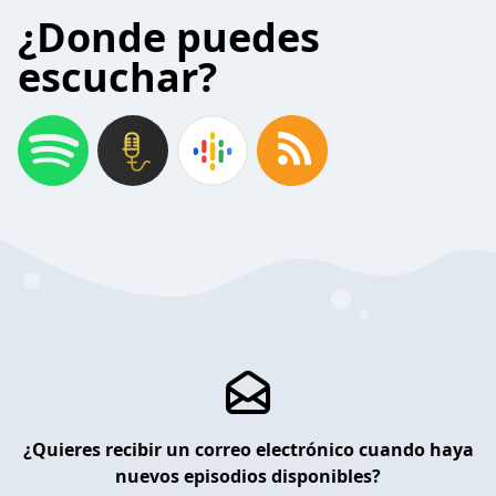
¿Donde puedes
escuchar?
¿Quieres recibir un correo electrónico cuando haya
nuevos episodios disponibles?