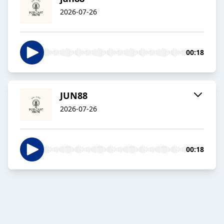
2026-07-26
00:18
JUN88
2026-07-26
00:18