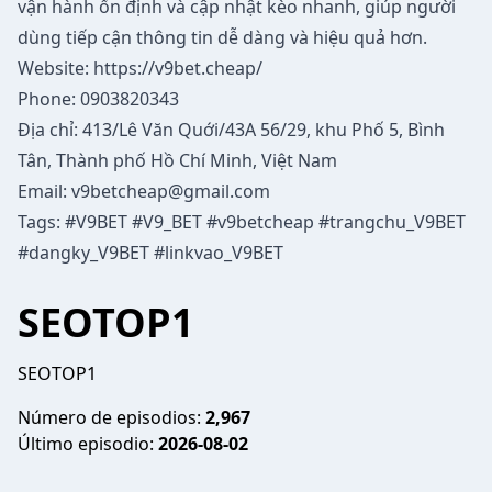
vận hành ổn định và cập nhật kèo nhanh, giúp người
dùng tiếp cận thông tin dễ dàng và hiệu quả hơn.
Website:
https://v9bet.cheap/
Phone: 0903820343
Địa chỉ: 413/Lê Văn Quới/43A 56/29, khu Phố 5, Bình
Tân, Thành phố Hồ Chí Minh, Việt Nam
Email:
v9betcheap@gmail.com
Tags: #V9BET #V9_BET #v9betcheap #trangchu_V9BET
#dangky_V9BET #linkvao_V9BET
SEOTOP1
SEOTOP1
Número de episodios:
2,967
Último episodio:
2026-08-02