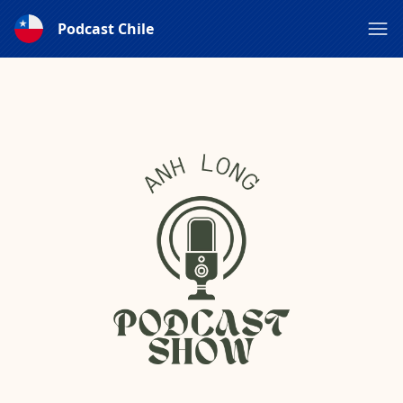
Podcast Chile