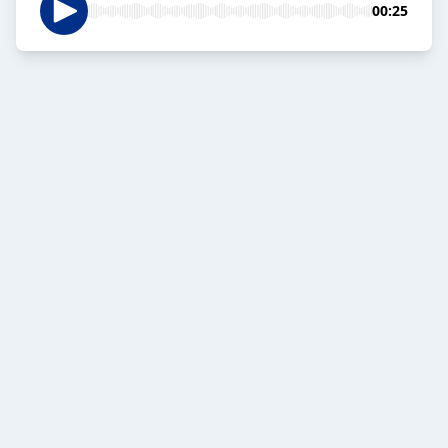
00:25