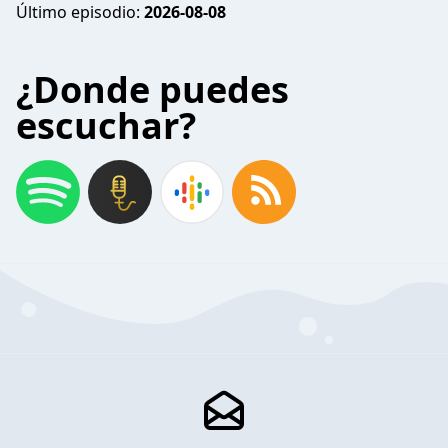
Último episodio:
2026-08-08
¿Donde puedes
escuchar?