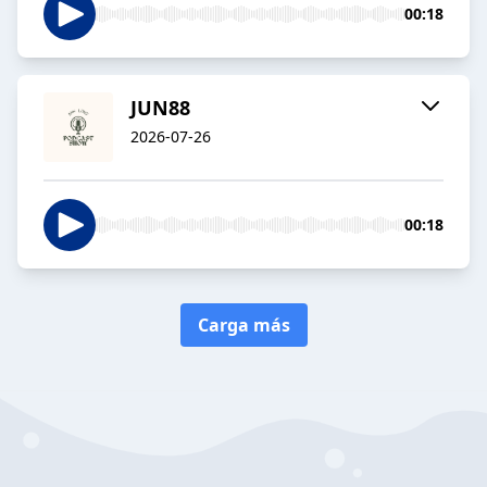
00:18
JUN88
2026-07-26
00:18
Carga más