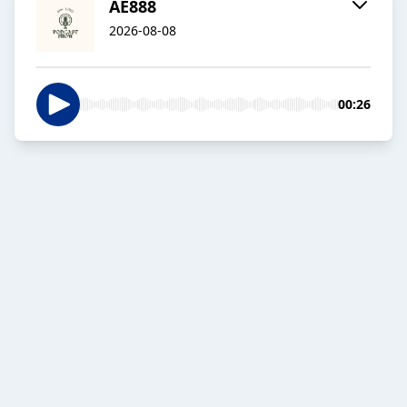
AE888
2026-08-08
00:26