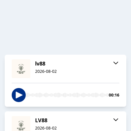
lv88
2026-08-02
00:16
LV88
2026-08-02