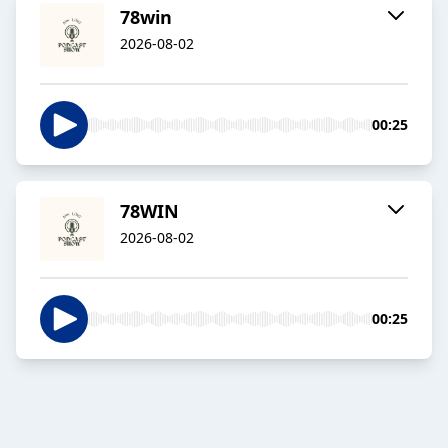
78win
2026-08-02
00:25
78WIN
2026-08-02
00:25