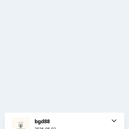
bgd88
2026-08-02