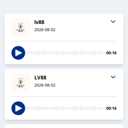
lv88
2026-08-02
00:16
LV88
2026-08-02
00:16