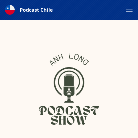
Podcast Chile