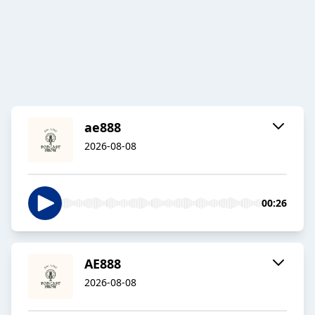
ae888
2026-08-08
00:26
AE888
2026-08-08