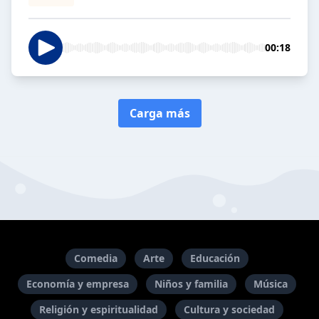
00:18
Carga más
Comedia
Arte
Educación
Economía y empresa
Niños y familia
Música
Religión y espiritualidad
Cultura y sociedad