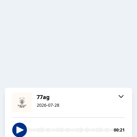
77ag
2026-07-28
00:21