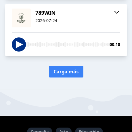
789WIN
2026-07-24
00:18
Carga más
Comedia
Arte
Educación