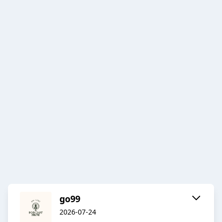
go99
2026-07-24