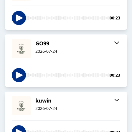
00:23
GO99
2026-07-24
00:23
kuwin
2026-07-24