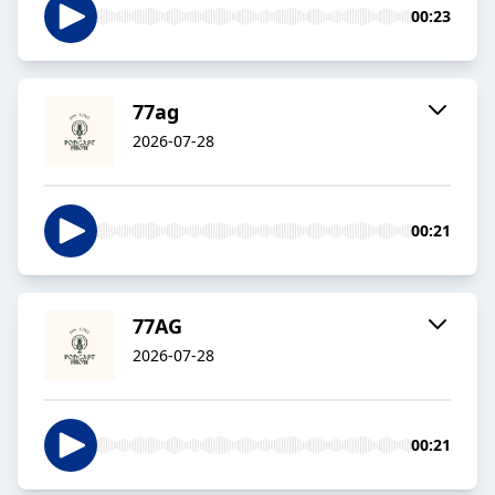
00:23
77ag
2026-07-28
00:21
77AG
2026-07-28
00:21