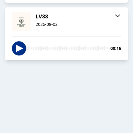
LV88
2026-08-02
00:16