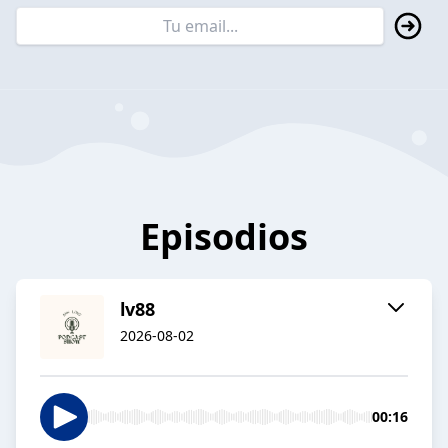
Episodios
lv88
2026-08-02
00:16