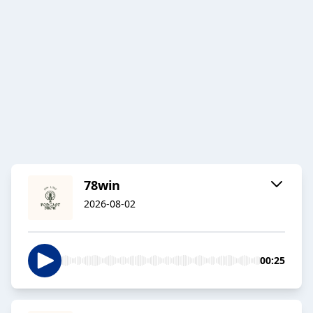
78win
2026-08-02
00:25