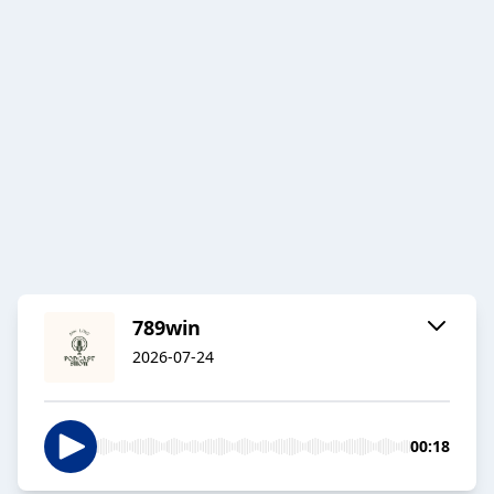
789win
2026-07-24
00:18