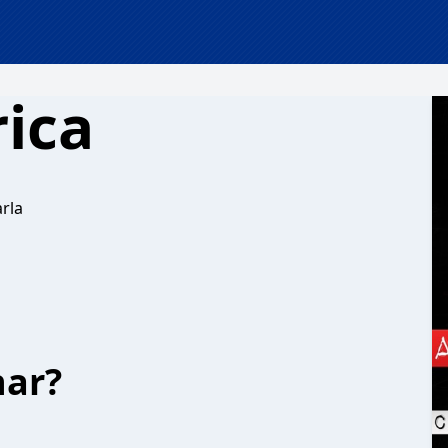
rica
rla
har?