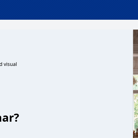
d visual
har?