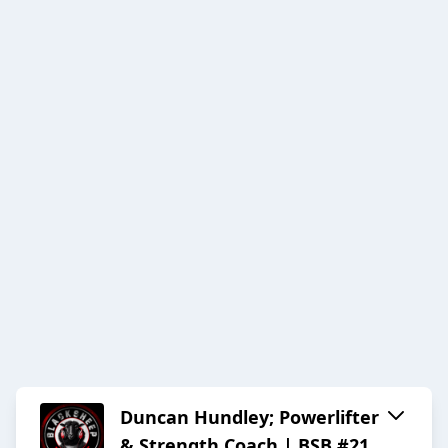
Duncan Hundley; Powerlifter
& Strength Coach | BSB #21