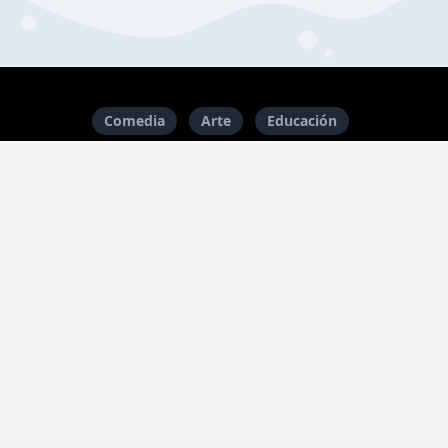
Comedia
Arte
Educación
Economía y empresa
Niños y familia
Música
Religión y espiritualidad
Cultura y sociedad
Tecnología
Cine y Televisión
Ficción
Historia
Crímenes reales
Noticias
Ocio
Gobierno
Salud y forma física
Ciencias
Deportes