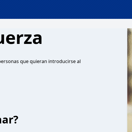
uerza
 personas que quieran introducirse al
har?