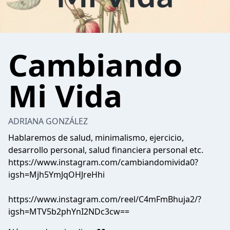
Cambiando
Mi Vida
ADRIANA GONZÁLEZ
Hablaremos de salud, minimalismo, ejercicio,
desarrollo personal, salud financiera personal etc.
https://www.instagram.com/cambiandomivida0?
igsh=Mjh5YmJqOHJreHhi
https://www.instagram.com/reel/C4mFmBhuja2/?
igsh=MTV5b2phYnI2NDc3cw==