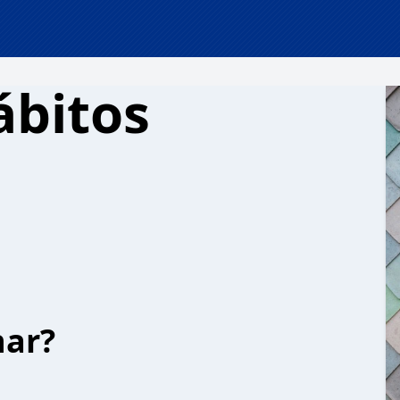
ábitos
har?