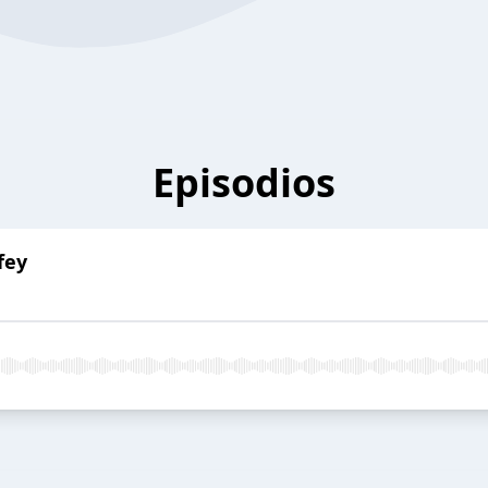
Episodios
fey