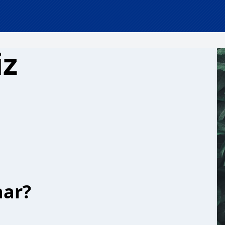
iz
har?