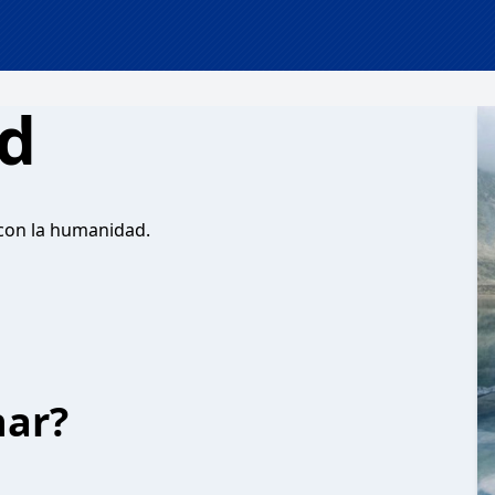
ad
con la humanidad.
har?