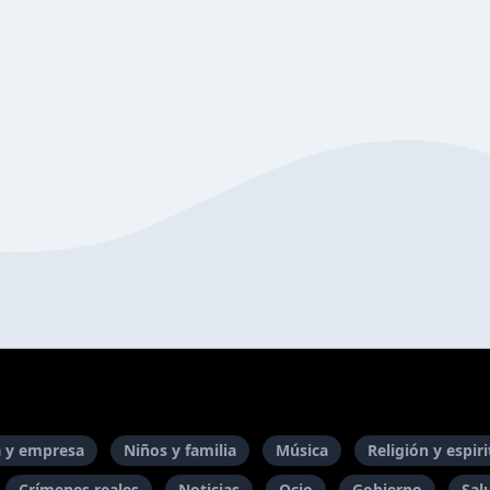
 y empresa
Niños y familia
Música
Religión y espir
Crímenes reales
Noticias
Ocio
Gobierno
Sal