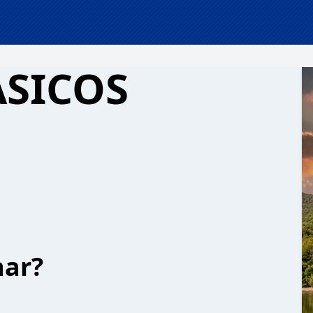
ASICOS
har?