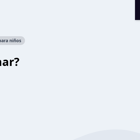
para niños
har?