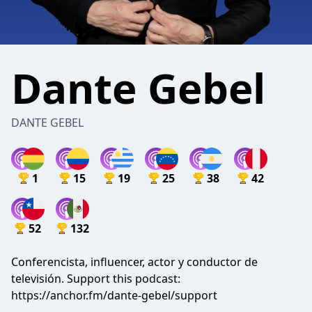
Dante Gebel
DANTE GEBEL
1
15
19
25
38
42
52
132
Conferencista, influencer, actor y conductor de
televisión. Support this podcast:
https://anchor.fm/dante-gebel/support