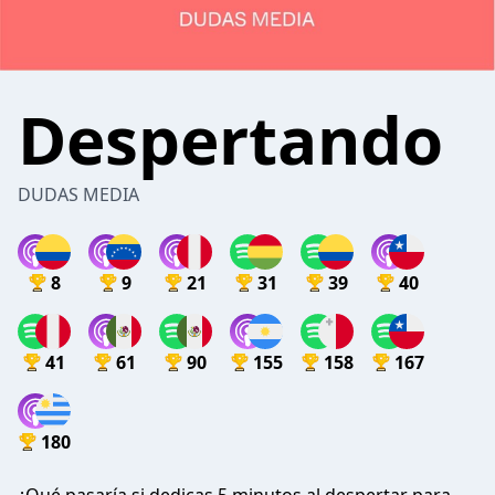
Despertando
DUDAS MEDIA
8
9
21
31
39
40
41
61
90
155
158
167
180