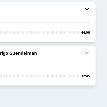
44:06
odrigo Guendelman
32:45