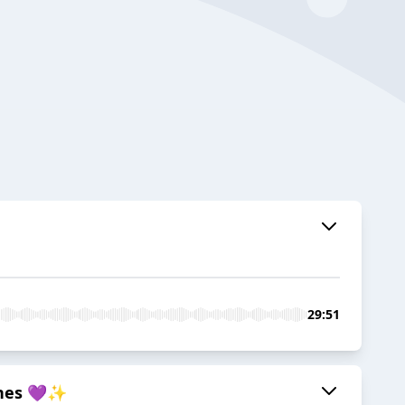
29:51
ones 💜✨