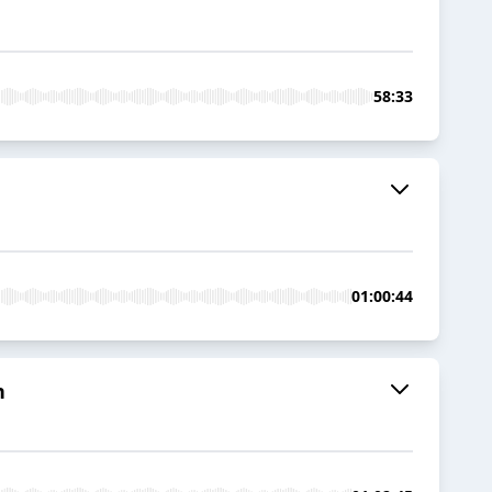
58:33
01:00:44
n