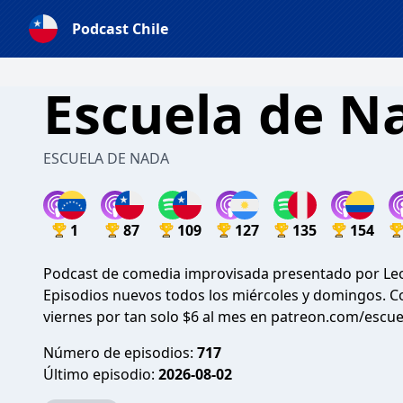
Podcast Chile
Escuela de N
ESCUELA DE NADA
1
87
109
127
135
154
Podcast de comedia improvisada presentado por Leo
Episodios nuevos todos los miércoles y domingos. Co
viernes por tan solo $6 al mes en patreon.com/escu
Número de episodios:
717
Último episodio:
2026-08-02