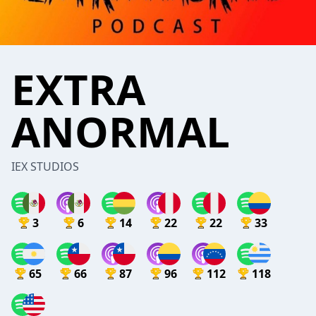
EXTRA
ANORMAL
IEX STUDIOS
3
6
14
22
22
33
65
66
87
96
112
118