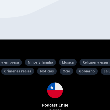
 y empresa
Niños y familia
Música
Religión y espir
Crímenes reales
Noticias
Ocio
Gobierno
Sal
Podcast Chile