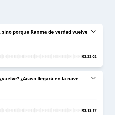
té, sino porque Ranma de verdad vuelve
03:22:02
¿vuelve? ¿Acaso llegará en la nave
03:13:17