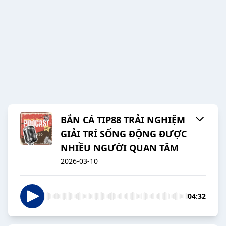
BẮN CÁ TIP88 TRẢI NGHIỆM
GIẢI TRÍ SỐNG ĐỘNG ĐƯỢC
NHIỀU NGƯỜI QUAN TÂM
2026-03-10
04:32