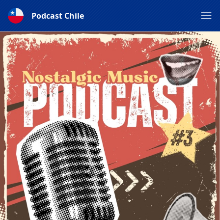
Podcast Chile