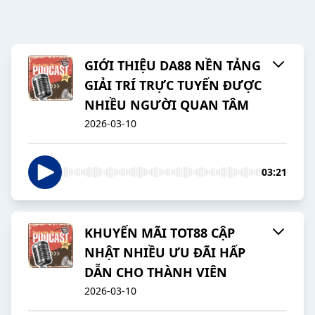
GIỚI THIỆU DA88 NỀN TẢNG
GIẢI TRÍ TRỰC TUYẾN ĐƯỢC
NHIỀU NGƯỜI QUAN TÂM
2026-03-10
03:21
KHUYẾN MÃI TOT88 CẬP
NHẬT NHIỀU ƯU ĐÃI HẤP
DẪN CHO THÀNH VIÊN
2026-03-10