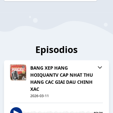
Episodios
BANG XEP HANG
HOIQUANTV CAP NHAT THU
HANG CAC GIAI DAU CHINH
XAC
2026-03-11