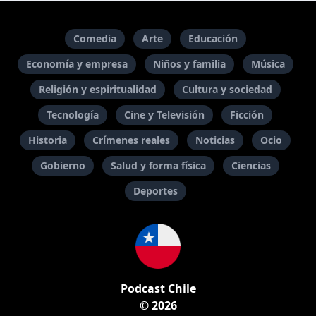
Comedia
Arte
Educación
Economía y empresa
Niños y familia
Música
Religión y espiritualidad
Cultura y sociedad
Tecnología
Cine y Televisión
Ficción
Historia
Crímenes reales
Noticias
Ocio
Gobierno
Salud y forma física
Ciencias
Deportes
Podcast Chile
© 2026