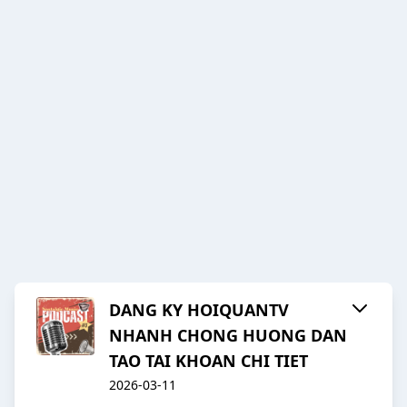
DANG KY HOIQUANTV
NHANH CHONG HUONG DAN
TAO TAI KHOAN CHI TIET
2026-03-11