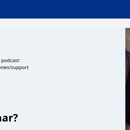
s podcast:
ponen/support
har?