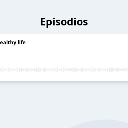
Episodios
althy life