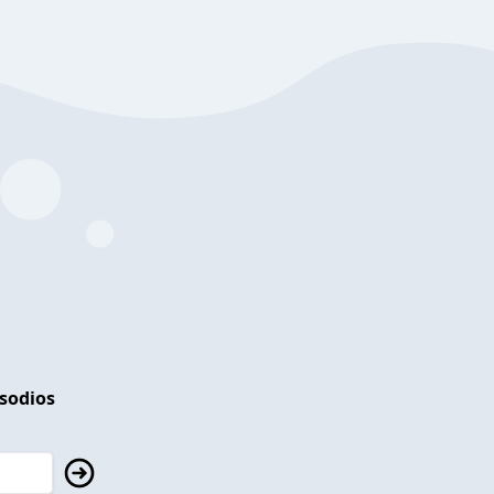
isodios