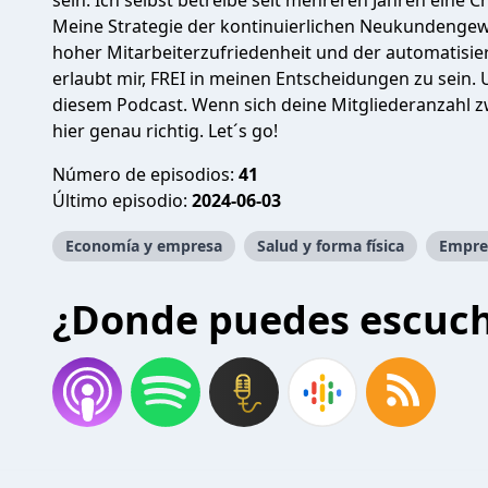
sein. Ich selbst betreibe seit mehreren Jahren eine C
Meine Strategie der kontinuierlichen Neukundenge
hoher Mitarbeiterzufriedenheit und der automatis
erlaubt mir, FREI in meinen Entscheidungen zu sein.
diesem Podcast. Wenn sich deine Mitgliederanzahl z
hier genau richtig. Let´s go!
Número de episodios:
41
Último episodio:
2024-06-03
Economía y empresa
Salud y forma física
Empre
¿Donde puedes escuc