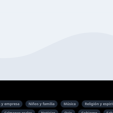
 y empresa
Niños y familia
Música
Religión y espir
Crímenes reales
Noticias
Ocio
Gobierno
Sal