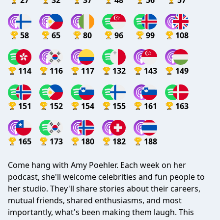
27
32
37
48
56
57
58
65
80
96
99
108
114
116
117
132
143
149
151
152
154
155
161
163
165
173
180
182
188
Come hang with Amy Poehler. Each week on her
podcast, she'll welcome celebrities and fun people to
her studio. They'll share stories about their careers,
mutual friends, shared enthusiasms, and most
importantly, what's been making them laugh. This