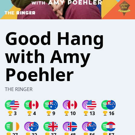
Good Hang
with Amy
Poehler
THE RINGER
3
4
9
10
13
16