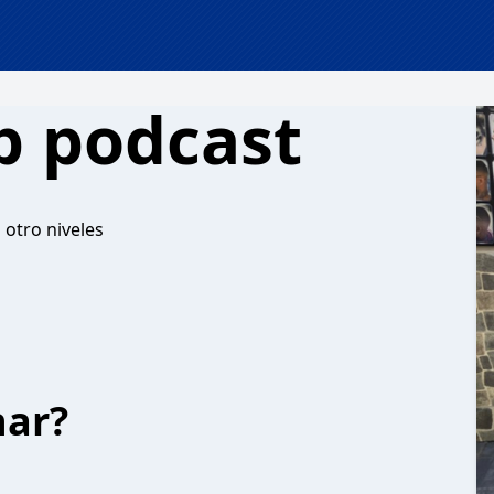
p podcast
 otro niveles
har?