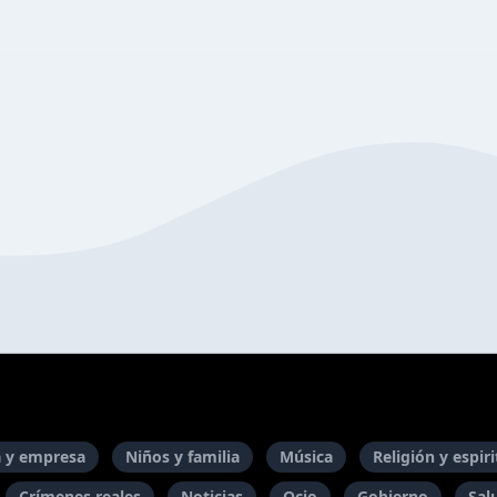
 y empresa
Niños y familia
Música
Religión y espir
Crímenes reales
Noticias
Ocio
Gobierno
Sal