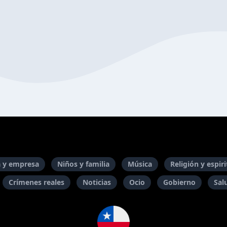
 y empresa
Niños y familia
Música
Religión y espir
Crímenes reales
Noticias
Ocio
Gobierno
Sal