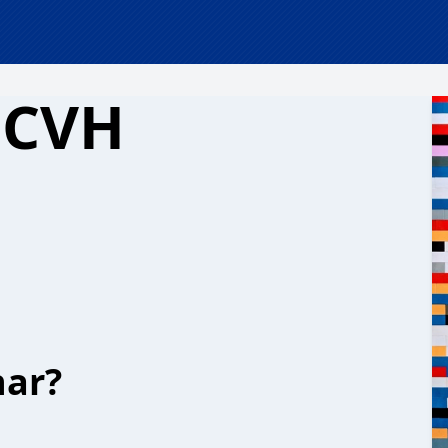
 CVH
har?