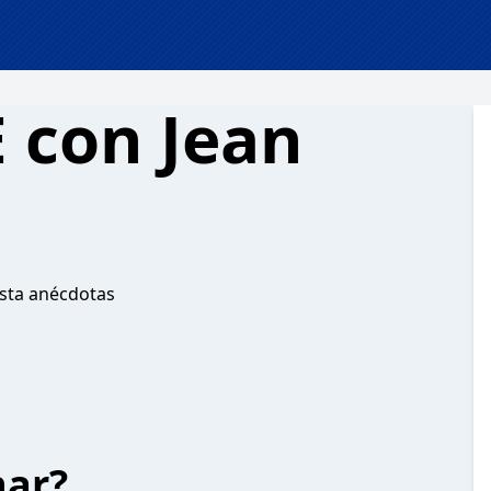
 con Jean
asta anécdotas
har?