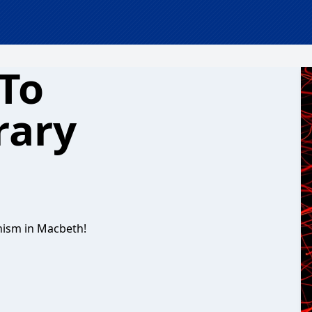
 To
rary
inism in Macbeth!