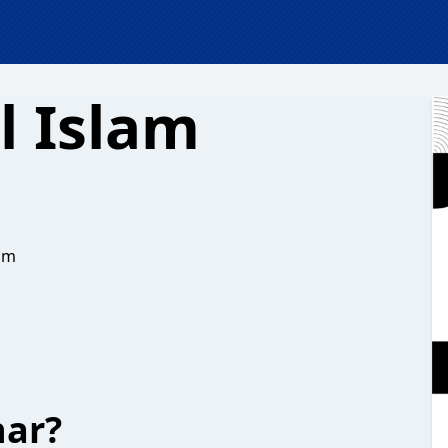
l Islam
lam
har?