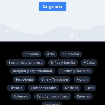
Carga más
Comedia
Arte
Educación
Economía y empresa
Niños y familia
Música
Religión y espiritualidad
Cultura y sociedad
Tecnología
Cine y Televisión
Ficción
Historia
Crímenes reales
Noticias
Ocio
Gobierno
Salud y forma física
Ciencias
Deportes